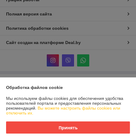
Полная версия сайта
Политика обработки cookies
Сайт создан на платформе Deal.by
Информация для покупателя
Обработка файлов cookie
Юридическое лицо:
ООО «Реформа-Групп»
г. Витебск, пр-т Победы 15
Мы используем файлы cookies для обеспечения удобства
пользователей портала и предоставления персональных
Регистрационный номер ЕГР: 391670955
рекомендаций.
Вы можете настроить файлы cookies или
отключить их.
УНП: 391670955
Регистрационный орган: Администрация Первомайского района
Принять
г.Витебска