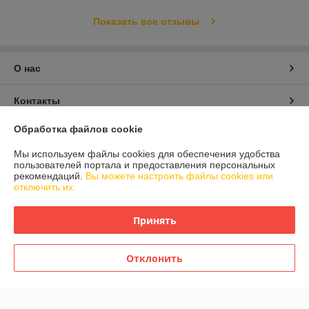
Показать все отзывы
О нас
Контакты
Обработка файлов cookie
Доставка и оплата
Мы используем файлы cookies для обеспечения удобства
пользователей портала и предоставления персональных
График работы
рекомендаций.
Вы можете настроить файлы cookies или
отключить их.
Полная версия сайта
Принять
Политика обработки cookies
Отклонить
Сайт создан на платформе Deal.by