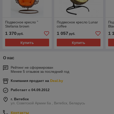
Подвесное кресло "
Подвесное кресло Lunar
Под
Stefania brown
coffee
Bla
1 370
1 057
1 
руб.
руб.
Купить
Купить
О нас
Рейтинг не сформирован
Менее 5 отзывов за последний год
Компания продает на
Deal.by
Работает с 04.09.2012
г. Витебск
ул. Советской Армии 6а , Витебск, Беларусь
Контакты