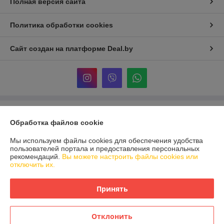
Полная версия сайта
Политика обработки cookies
Сайт создан на платформе Deal.by
Информация для покупателя
Обработка файлов cookie
Юридическое лицо:
ООО «Реформа-Групп»
г. Витебск, пр-т Победы 15
Мы используем файлы cookies для обеспечения удобства
пользователей портала и предоставления персональных
Регистрационный номер ЕГР: 391670955
рекомендаций.
Вы можете настроить файлы cookies или
отключить их.
УНП: 391670955
Регистрационный орган: Администрация Первомайского района
Принять
г.Витебска
Дата регистрации компании: 22.01.2015
Отклонить