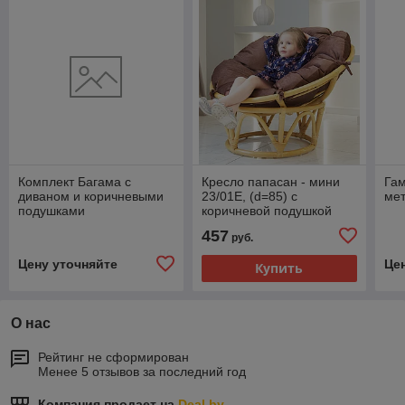
Комплект Багама с
Кресло папасан - мини
Гам
диваном и коричневыми
23/01Е, (d=85) с
ме
подушками
коричневой подушкой
457
руб.
Цену уточняйте
Це
Купить
О нас
Рейтинг не сформирован
Менее 5 отзывов за последний год
Компания продает на
Deal.by