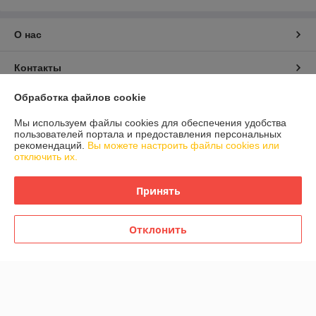
О нас
Контакты
Обработка файлов cookie
Доставка и оплата
Мы используем файлы cookies для обеспечения удобства
пользователей портала и предоставления персональных
График работы
рекомендаций.
Вы можете настроить файлы cookies или
отключить их.
Полная версия сайта
Принять
Политика обработки cookies
Отклонить
Сайт создан на платформе Deal.by