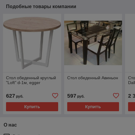
Подобные товары компании
Стол обеденный круглый
Стол обеденный Авиньон
Сто
"Loft" d-1м, egger
Dal
627
597
2 
руб.
руб.
Купить
Купить
О нас