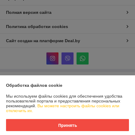
Полная версия сайта
Политика обработки cookies
Сайт создан на платформе Deal.by
Информация для покупателя
Обработка файлов cookie
Юридическое лицо:
ООО «Реформа-Групп»
г. Витебск, пр-т Победы 15
Мы используем файлы cookies для обеспечения удобства
пользователей портала и предоставления персональных
Регистрационный номер ЕГР: 391670955
рекомендаций.
Вы можете настроить файлы cookies или
отключить их.
УНП: 391670955
Регистрационный орган: Администрация Первомайского района
Принять
г.Витебска