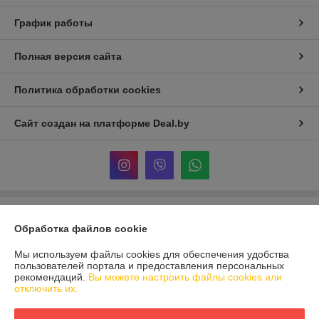
График работы
Полная версия сайта
Политика обработки cookies
Сайт создан на платформе Deal.by
Информация для покупателя
Обработка файлов cookie
Юридическое лицо:
ООО «Реформа-Групп»
г. Витебск, пр-т Победы 15
Мы используем файлы cookies для обеспечения удобства
пользователей портала и предоставления персональных
Регистрационный номер ЕГР: 391670955
рекомендаций.
Вы можете настроить файлы cookies или
отключить их.
УНП: 391670955