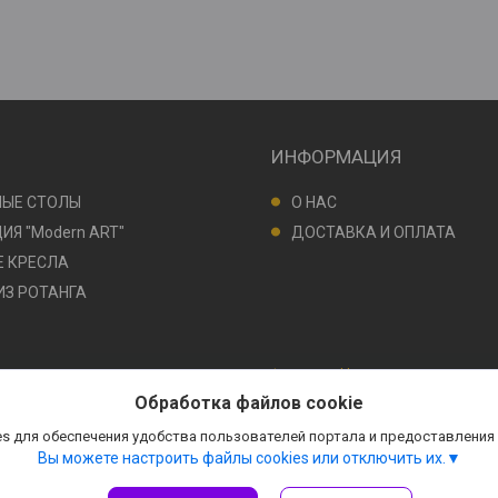
ИНФОРМАЦИЯ
НЫЕ СТОЛЫ
О НАС
ИЯ "Modern ART"
ДОСТАВКА И ОПЛАТА
 КРЕСЛА
ИЗ РОТАНГА
Сайт создан на платформе Deal.by
Политика обработки файлов cookies
Обработка файлов cookie
Магазин польской мебели "РеформаМебель" |
Пожаловаться на контент
Select Language
▼
s для обеспечения удобства пользователей портала и предоставления
Вы можете настроить файлы cookies или отключить их.