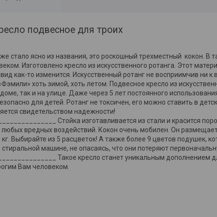
ресло подвесное для троих
же стало ясно из названия, это роскошный трехместный кокон. В т
еком. Изготовлено кресло из искусственного ротанга. Этот матер
о вид как-то изменится. Искусственный ротанг не восприимчив ни к 
эмили» хоть зимой, хоть летом. Подвесное кресло из искусственн
 доме, так и на улице. Даже через 5 лет постоянного использован
езопасно для детей. Ротанг не токсичен, его можно ставить в дет
ляется свидетельством надежности!
____________ Стойка изготавливается из стали и красится поро
т любых вредных воздействий. Кокон очень мобилен. Он размещает
кг. Выбирайте из 5 расцветок! А также более 9 цветов подушек, к
в стиральной машине, не опасаясь, что они потеряют первоначаль
_____________ Такое кресло станет уникальным дополнением дл
рогим Вам человеком.