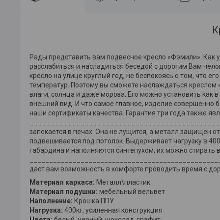
К
Рады представить вам подвесное кресло «Фэмили». Как у
расслабиться и насладиться беседой с дорогим Вам челов
кресло на улице круглый год, не беспокоясь о том, что ег
температур. Поэтому вы сможете наслаждаться креслом «Ф
влаги, солнца и даже мороза. Его можно установить как в
внешний вид. И что самое главное, изделие совершенно б
наши сертификаты качества. Гарантия три года также яв
___________________________________________________
запекается в печах. Она не лущится, а металл защищен о
подвешивается под потолок. Выдерживает нагрузку в 400 
габардина и наполняются синтепухом, их можно стирать 
__________________________________________________
даст вам возможность в комфорте проводить время с до
Материал каркаса:
Металл\пластик
Материал подушки:
мебельный вельвет
Наполнение:
Крошка ППУ
Нагрузка:
400кг, усиленная конструкция
Цвета:
белый, черный, шоколад, графит