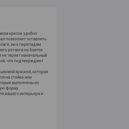
аком кресле удобно
иал позволяет оставлять
влаге, ни к перепадам
ого ротанга не боится
ия не теряет изначальный
ской, что подтверждают
шковой краской, которая
ся на стойке или
оторые выполнены из
ную форму.
я вашего интерьера и