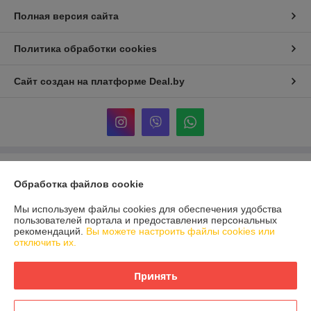
Полная версия сайта
Политика обработки cookies
Сайт создан на платформе Deal.by
Информация для покупателя
Обработка файлов cookie
Юридическое лицо:
ООО «Реформа-Групп»
г. Витебск, пр-т Победы 15
Мы используем файлы cookies для обеспечения удобства
пользователей портала и предоставления персональных
Регистрационный номер ЕГР: 391670955
рекомендаций.
Вы можете настроить файлы cookies или
отключить их.
УНП: 391670955
Регистрационный орган: Администрация Первомайского района
Принять
г.Витебска
Дата регистрации компании: 22.01.2015