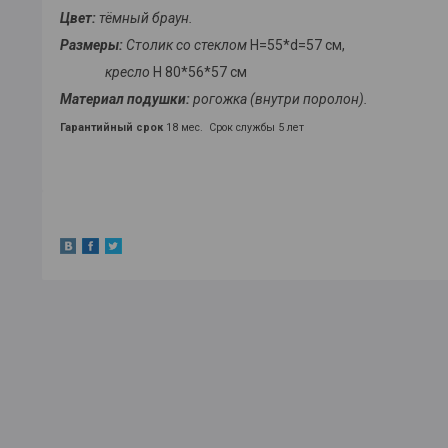
Цвет:
тёмный
браун.
Размеры:
Столик со стеклом
Н=55*d=57 см,
кресло
Н 80*56*57 см
Материал подушки:
рогожка (внутри поролон).
Гарантийный срок
18 мес. Срок службы 5 лет