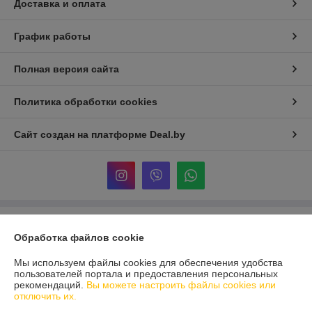
Доставка и оплата
График работы
Полная версия сайта
Политика обработки cookies
Сайт создан на платформе Deal.by
Информация для покупателя
Обработка файлов cookie
Юридическое лицо:
ООО «Реформа-Групп»
г. Витебск, пр-т Победы 15
Мы используем файлы cookies для обеспечения удобства
пользователей портала и предоставления персональных
Регистрационный номер ЕГР: 391670955
рекомендаций.
Вы можете настроить файлы cookies или
отключить их.
УНП: 391670955