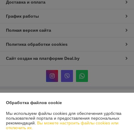
Доставка и оплата
График работы
Полная версия сайта
Политика обработки cookies
Сайт создан на платформе Deal.by
Информация для покупателя
Обработка файлов cookie
Юридическое лицо:
ООО «Реформа-Групп»
г. Витебск, пр-т Победы 15
Мы используем файлы cookies для обеспечения удобства
пользователей портала и предоставления персональных
Регистрационный номер ЕГР: 391670955
рекомендаций.
Вы можете настроить файлы cookies или
отключить их.
УНП: 391670955