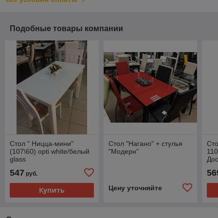
Подобные товары компании
Стол " Ницца-мини"
Стол "Нагано" + стулья
Сто
(107\60) opti white/белый
"Модерн"
110
glass
Дос
547
56
руб.
Цену уточняйте
Купить