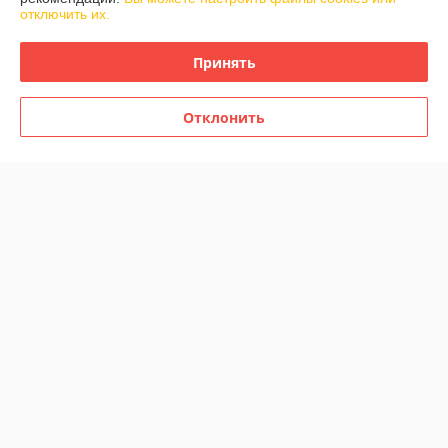
отключить их.
График работы
Принять
Полная версия сайта
Отклонить
Политика обработки cookies
Сайт создан на платформе Deal.by
Информация для покупателя
Юридическое лицо:
ООО «Реформа-Групп»
г. Витебск, пр-т Победы 15
Регистрационный номер ЕГР: 391670955
УНП: 391670955
Регистрационный орган: Администрация Первомайского района